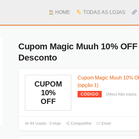
HOME
TODAS AS LOJAS
Cupom Magic Muuh 10% OFF | 
Desconto
Cupom Magic Muuh 10% O
CUPOM
(opção 1)
10%
CÓDIGO
(Ativo) Não expira
OFF
94 Usado - 0 Hoje
Compartilhe
Email