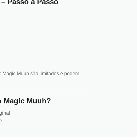
– Passo a Passo
 Magic Muuh são limitados e podem
o Magic Muuh?
ginal
s
e