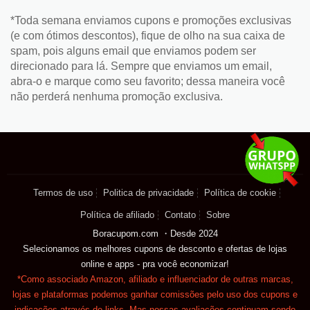
*Toda semana enviamos cupons e promoções exclusivas
(e com ótimos descontos), fique de olho na sua caixa de
spam, pois alguns email que enviamos podem ser
direcionado para lá. Sempre que enviamos um email,
abra-o e marque como seu favorito; dessa maneira você
não perderá nenhuma promoção exclusiva.
Termos de uso
Politica de privacidade
Política de cookie
Política de afiliado
Contato
Sobre
Boracupom.com ・Desde 2024
Selecionamos os melhores cupons de desconto e ofertas de lojas
online e apps - pra você economizar!
*Como associado Amazon, afiliado e influenciador de outras marcas,
lojas e plataformas podemos ganhar comissões pelo uso dos cupons e
indicações através de links. Mas nossas avaliações continuam sendo